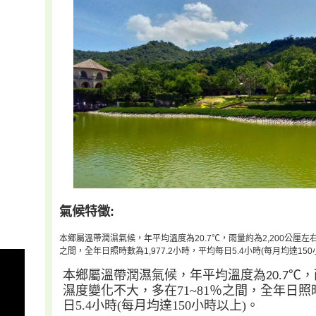
氣候特徵:
本鄉屬溫帶潤濕氣候，年平均溫度為20.7℃，雨量約為2,200公厘左
之間，全年日照時數為1,977.2小時，平均每日5.4小時(每月均達150
本鄉屬溫帶潤濕氣候
，
年平均溫度為
℃，
20.7
濕度變化不大，多在
71~81
％之間，全年日照
日
5.4
小時
(
每月均達
150
小時以上
)
。