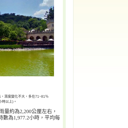
右，濕度變化不大，多在71~81％
小時以上)。
雨量約為
2,200
公厘左右，
時數為
1,977.2
小時，平均每