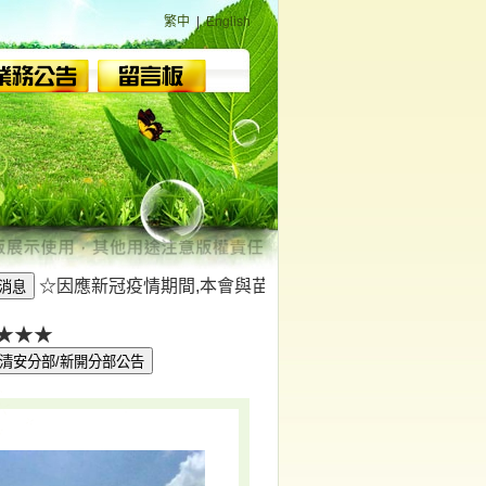
繁中
|
English
☆因應新冠疫情期間,本會與苗栗縣政府/衛生局及大湖鄉公所/
★★★