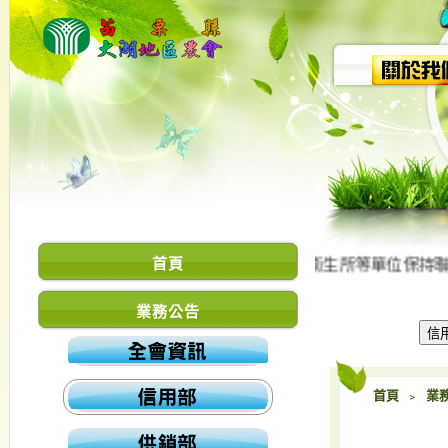
,本會與苗栗縣政府/衛生局及大湖鄉公所/衛生所等單位保持聯繫
首頁
業務公告
首頁
﹥
業