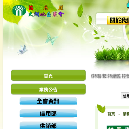
縣政府/衛生局及大湖鄉公所/衛生所等單位保持聯繫!持續監控營
首頁
業務公告
首頁
﹥
業