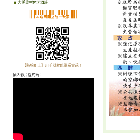
大湖農村休閒酒莊
【隨拍即上】用手機就能掌握資訊！
插入影片程式碼：